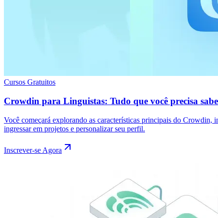
Cursos Gratuitos
Crowdin para Linguistas: Tudo que você precisa sabe
Você começará explorando as características principais do Crowdin, i
ingressar em projetos e personalizar seu perfil.
Inscrever-se Agora