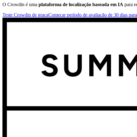
O Crowdin é uma
plataforma de localização baseada em IA
para e
Teste Crowdin de graça
Começar período de avaliação de 30 dias par