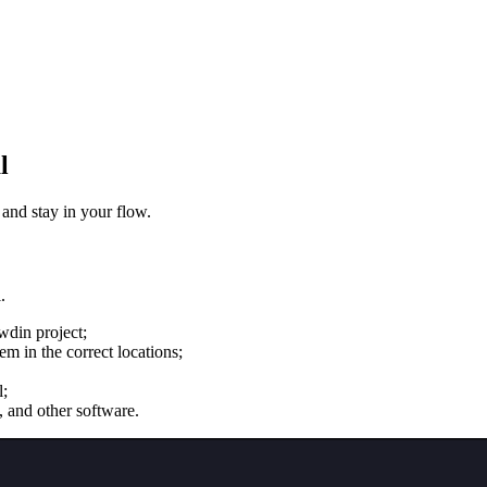
l
 and stay in your flow.
.
wdin project;
m in the correct locations;
l;
, and other software.