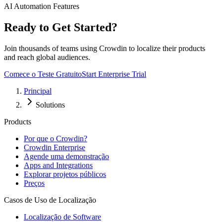
AI Automation Features
Ready to Get Started?
Join thousands of teams using Crowdin to localize their products
and reach global audiences.
Comece o Teste Gratuito
Start Enterprise Trial
Principal
Solutions
Products
Por que o Crowdin?
Crowdin Enterprise
Agende uma demonstração
Apps and Integrations
Explorar projetos públicos
Preços
Casos de Uso de Localização
Localização de Software