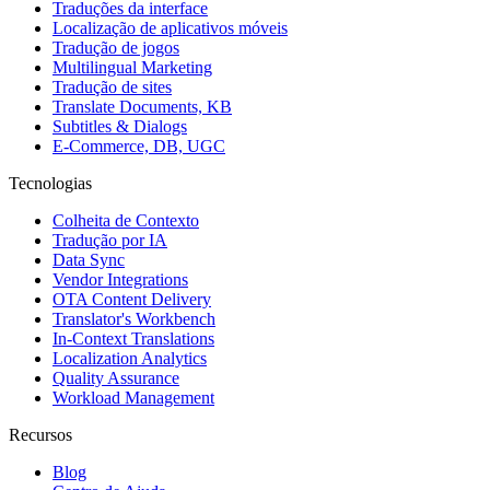
Traduções da interface
Localização de aplicativos móveis
Tradução de jogos
Multilingual Marketing
Tradução de sites
Translate Documents, KB
Subtitles & Dialogs
E-Commerce, DB, UGC
Tecnologias
Colheita de Contexto
Tradução por IA
Data Sync
Vendor Integrations
OTA Content Delivery
Translator's Workbench
In-Context Translations
Localization Analytics
Quality Assurance
Workload Management
Recursos
Blog